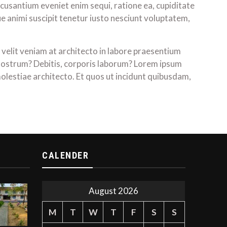
ccusantium eveniet enim sequi, ratione ea, cupiditate
animi suscipit tenetur iusto nesciunt voluptatem,
 velit veniam at architecto in labore praesentium
e, nostrum? Debitis, corporis laborum? Lorem ipsum
olestiae architecto. Et quos ut incidunt quibusdam,
CALENDER
August 2026
M
T
W
T
F
S
S