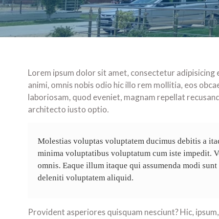
Lorem ipsum dolor sit amet, consectetur adipisicing 
animi, omnis nobis odio hic illo rem mollitia, eos obc
laboriosam, quod eveniet, magnam repellat recusand
architecto iusto optio.
Molestias voluptas voluptatem ducimus debitis a ita
minima voluptatibus voluptatum cum iste impedit. V
omnis. Eaque illum itaque qui assumenda modi sunt pl
deleniti voluptatem aliquid.
Provident asperiores quisquam nesciunt? Hic, ipsum