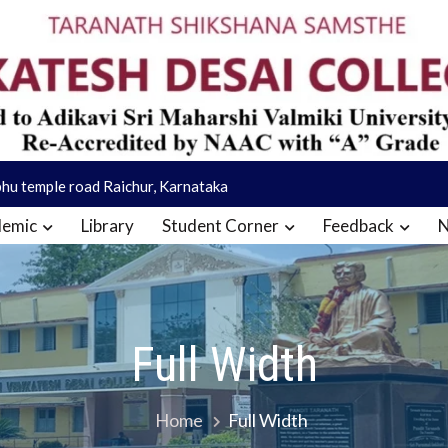
hu temple road Raichur, Karnataka
emic
Library
Student Corner
Feedback
Full Width
Home
Full Width