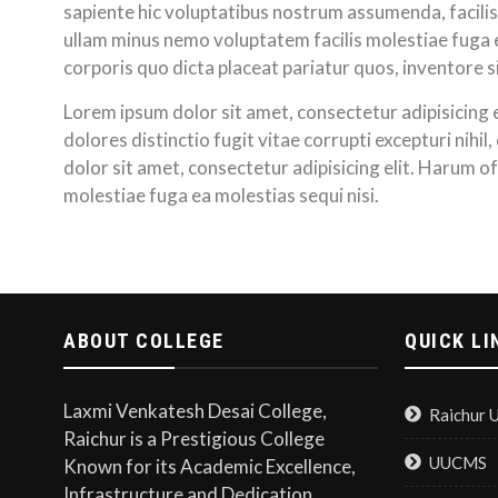
sapiente hic voluptatibus nostrum assumenda, facilis.
ullam minus nemo voluptatem facilis molestiae fuga
corporis quo dicta placeat pariatur quos, inventore s
Lorem ipsum dolor sit amet, consectetur adipisicing 
dolores distinctio fugit vitae corrupti excepturi nih
dolor sit amet, consectetur adipisicing elit. Harum 
molestiae fuga ea molestias sequi nisi.
ABOUT COLLEGE
QUICK LI
Laxmi Venkatesh Desai College,
Raichur U
Raichur is a Prestigious College
UUCMS
Known for its Academic Excellence,
Infrastructure and Dedication