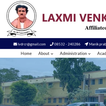
lvdrcr@gmail.com
08532 - 240286
Manik prab
Home
About
Administration
Acad
LVD COLLEGE RAICHUR