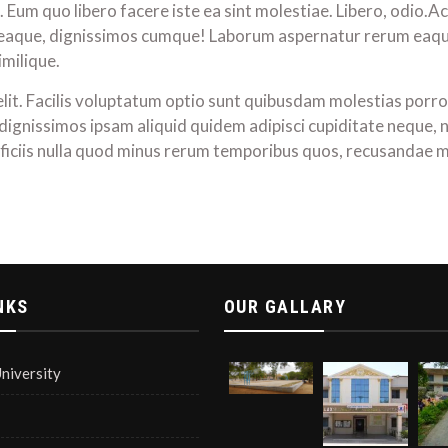
 Eum quo libero facere iste ea sint molestiae. Libero, odio.A
 eaque, dignissimos cumque! Laborum aspernatur rerum eaque 
imilique.
elit. Facilis voluptatum optio sunt quibusdam molestias porro
il, dignissimos ipsam aliquid quidem adipisci cupiditate nequ
officiis nulla quod minus rerum temporibus quos, recusandae m
NKS
OUR GALLARY
niversity