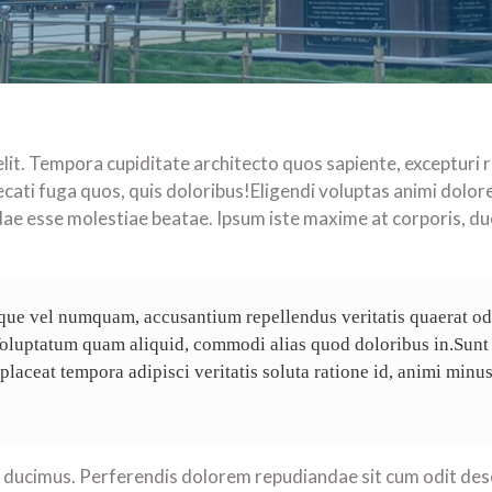
elit. Tempora cupiditate architecto quos sapiente, excepturi 
aecati fuga quos, quis doloribus!Eligendi voluptas animi dolo
ae esse molestiae beatae. Ipsum iste maxime at corporis, du
que vel numquam, accusantium repellendus veritatis quaerat odi
oluptatum quam aliquid, commodi alias quod doloribus in.Sunt
aceat tempora adipisci veritatis soluta ratione id, animi minus 
, ducimus. Perferendis dolorem repudiandae sit cum odit des