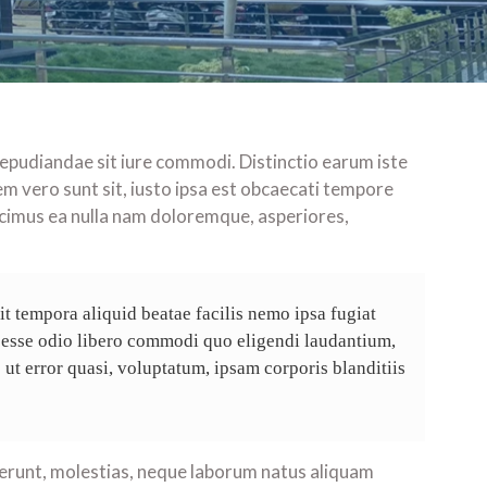
repudiandae sit iure commodi. Distinctio earum iste
rem vero sunt sit, iusto ipsa est obcaecati tempore
cimus ea nulla nam doloremque, asperiores,
t tempora aliquid beatae facilis nemo ipsa fugiat
 esse odio libero commodi quo eligendi laudantium,
ut error quasi, voluptatum, ipsam corporis blanditiis
erunt, molestias, neque laborum natus aliquam